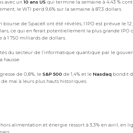
us avec un
10 ans US
qui termine la semaine à 4,43 % contr
ement, le WTI perd 9,6% sur la semaine à 87,3 dollars.
en bourse de SpaceX ont été révélés, l’IPO est prévue le 12
lars, ce qui en ferait potentiellement la plus grande IPO de
 à 1 750 milliards de dollars.
tés du secteur de l’informatique quantique par le gouve
a hausse.
gresse de 0,8%, le
S&P 500
de 1,4% et le
Nasdaq
bondit d
de mai à leurs plus hauts historiques.
, hors alimentation et énergie ressort à 3,3% en avril, en li
mars.