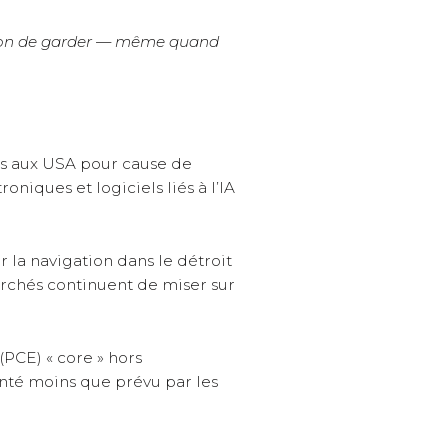
ntion de garder — même quand
rs aux USA pour cause de
niques et logiciels liés à l’IA
ir la navigation dans le détroit
archés continuent de miser sur
(PCE) « core » hors
enté moins que prévu par les