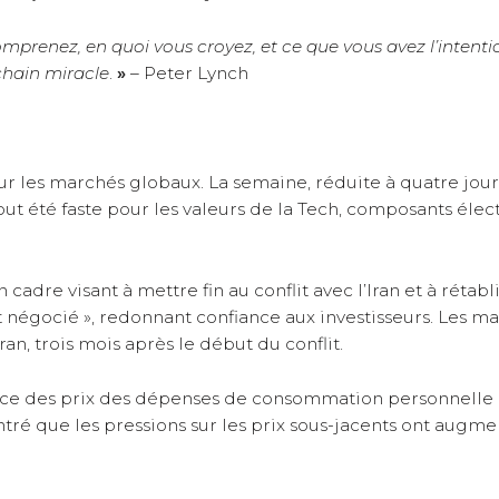
omprenez, en quoi vous croyez, et ce que vous avez l’inte
chain miracle
.
»
– Peter Lynch
r les marchés globaux. La semaine, réduite à quatre jou
t été faste pour les valeurs de la Tech, composants électro
cadre visant à mettre fin au conflit avec l’Iran et à rétabl
 négocié », redonnant confiance aux investisseurs. Les m
ran, trois mois après le début du conflit.
’indice des prix des dépenses de consommation personnelle 
tré que les pressions sur les prix sous-jacents ont augm