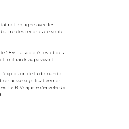
ltat net en ligne avec les
 battre des records de vente
 de 28%. La société revoit des
e 11 milliards auparavant.
r l’explosion de la demande
et rehausse significativement
tes. Le BPA ajusté s’envole de
i.