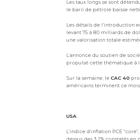
Les taux longs se sont détend
le baril de pétrole baisse nett
Les détails de l’introduction 
levant 75 à 80 milliards de dol
une valorisation totale estimée
L’annonce du soutien de socié
propulsé cette thématique à l
Sur la semaine, le
CAC 40
pro
américains terminent ce mois 
USA
L’indice d’inflation PCE “core”
dessus des 3,2% constatés en 