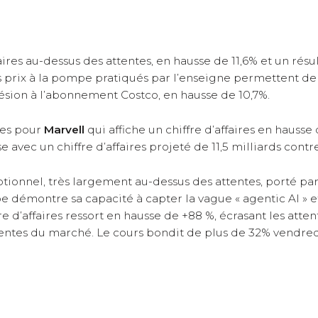
faires au-dessus des attentes, en hausse de 11,6% et un résu
es prix à la pompe pratiqués par l’enseigne permettent de
hésion à l’abonnement Costco, en hausse de 10,7%.
tes pour
Marvell
qui affiche un chiffre d’affaires en hausse
e avec un chiffre d’affaires projeté de 11,5 milliards contr
tionnel, très largement au-dessus des attentes, porté pa
pe démontre sa capacité à capter la vague « agentic AI » 
e d’affaires ressort en hausse de +88 %, écrasant les atten
tentes du marché. Le cours bondit de plus de 32% vendred