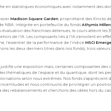
che en statistiques économiques avec notamment des donn
ossier
Madison Square Garden
, propriétaire des Knicks 
e de NBA. Intégrée en portefeuille du fonds
Athymis Millen
-évaluation des franchises détenues, le cours atteint les 
hors de l’IA. Les composants liés à l’IA s’envolent en effet,
e, l’essentiel de la performance de l’indice
MSCI Emerge
ons les deux derniers titres dans nos fonds), trois valeu
 et justifie une exposition mais, certaines composantes de
des thématiques de l’espace et du quantique, dont les p
alorisations selon nous extrêmes. Nos fonds s’apprécient 
 incertitudes et nous continuons de privilégier un positi
a des rebalancements et cherchons des idées hors du cadr