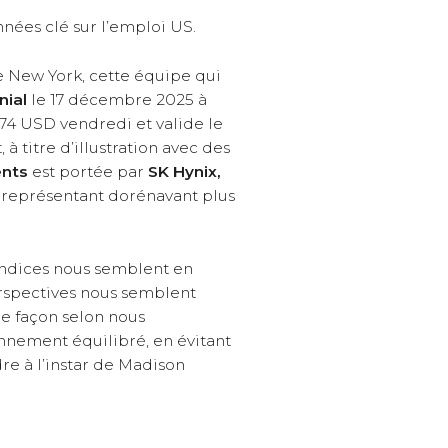
ées clé sur l’emploi US.
de New York, cette équipe qui
nial
le 17 décembre 2025 à
374 USD vendredi et valide le
 à titre d’illustration avec des
nts
est portée par
SK Hynix,
rs représentant dorénavant plus
s indices nous semblent en
erspectives nous semblent
de façon selon nous
onnement équilibré, en évitant
e à l’instar de Madison