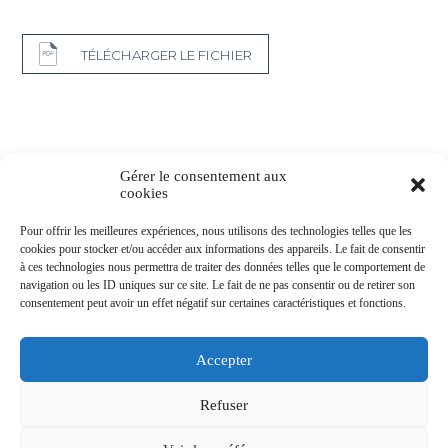
TÉLÉCHARGER LE FICHIER
Gérer le consentement aux
cookies
Pour offrir les meilleures expériences, nous utilisons des technologies telles que les
cookies pour stocker et/ou accéder aux informations des appareils. Le fait de consentir
à ces technologies nous permettra de traiter des données telles que le comportement de
navigation ou les ID uniques sur ce site. Le fait de ne pas consentir ou de retirer son
consentement peut avoir un effet négatif sur certaines caractéristiques et fonctions.
MENTIONS
DIRECTIVE
PARTENAIRES
CONTACT
LÉGALES
MIF
Accepter
Refuser
AGRÉMENT GÉNÉRAL AMF N° 08000035, AGRÉMENT ORIAS