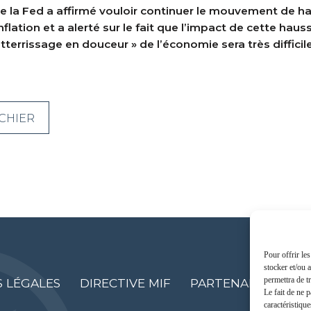
e la Fed a affirmé vouloir continuer le mouvement de ha
flation et a alerté sur le fait que l’impact de cette hau
atterrissage en douceur » de l’économie sera très difficile
CHIER
Pour offrir le
stocker et/ou 
permettra de t
 LÉGALES
DIRECTIVE MIF
PARTENAIRES
C
Le fait de ne 
caractéristique