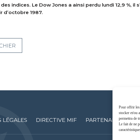
es indices. Le Dow Jones a ainsi perdu lundi 12,9 %, il s’
ir d’octobre 1987.
CHIER
Pour offrir le
stocker et/ou 
permettra de t
 LÉGALES
DIRECTIVE MIF
PARTENAIRES
C
Le fait de ne 
caractéristique