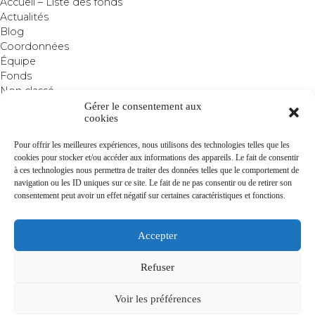
Accueil – Liste des fonds
Actualités
Blog
Coordonnées
Équipe
Fonds
Non classé
Gérer le consentement aux
cookies
Pour offrir les meilleures expériences, nous utilisons des technologies telles que les
cookies pour stocker et/ou accéder aux informations des appareils. Le fait de consentir
à ces technologies nous permettra de traiter des données telles que le comportement de
navigation ou les ID uniques sur ce site. Le fait de ne pas consentir ou de retirer son
consentement peut avoir un effet négatif sur certaines caractéristiques et fonctions.
MENTIONS
DIRECTIVE
PARTENAIRES
CONTACT
LÉGALES
MIF
Accepter
Refuser
AGRÉMENT GÉNÉRAL AMF N° 08000035, AGRÉMENT ORIAS
Voir les préférences
N°15005566.