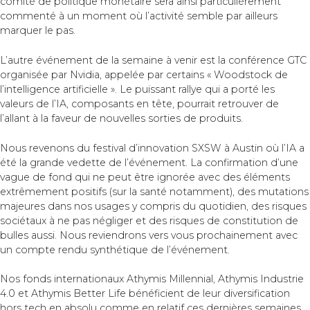
comité de politique monétaire sera ainsi particulièrement
commenté à un moment où l’activité semble par ailleurs
marquer le pas.
L’autre événement de la semaine à venir est la conférence GTC
organisée par Nvidia, appelée par certains « Woodstock de
l’intelligence artificielle ». Le puissant rallye qui a porté les
valeurs de l’IA, composants en tête, pourrait retrouver de
l’allant à la faveur de nouvelles sorties de produits.
Nous revenons du festival d’innovation SXSW à Austin où l’IA a
été la grande vedette de l’événement. La confirmation d’une
vague de fond qui ne peut être ignorée avec des éléments
extrêmement positifs (sur la santé notamment), des mutations
majeures dans nos usages y compris du quotidien, des risques
sociétaux à ne pas négliger et des risques de constitution de
bulles aussi. Nous reviendrons vers vous prochainement avec
un compte rendu synthétique de l’événement.
Nos fonds internationaux Athymis Millennial, Athymis Industrie
4.0 et Athymis Better Life bénéficient de leur diversification
hors tech en absolu comme en relatif ces dernières semaines,