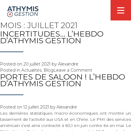
MOIS :
JUILLET 2021
INCERTITUDES… L’HEBDO
D’ATHYMIS GESTION
Posted on
20 juillet 2021
by
Alexandre
on
Posted in
Actualités
,
Blog
Leave a Comment
PORTES DE SALOON ! L’HEBDO
Incertitudes…
D’ATHYMIS GESTION
L’hebdo
d’Athymis
Gestion
Posted on
12 juillet 2021
by
Alexandre
Les dernières statistiques macro-économiques ont montré un
tassement de l'activité aux USA et en Chine. Le PMI des services
américain s’est ainsi contracté à 60,1 en juin contre 64 en mai. Le