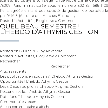
528 867 Euros ayant son siège 10 rue Notre Dame de Lorette
75009 Paris, immatriculée sous le numéro 502 521 685 RCS
Paris, agréée en tant que société de gestion de portefeuille
par l’A.M.F. (Autorité des Marchés Financiers)
on
Posted in
Actualités
,
Blog
Leave a Comment
QUEL BEAU SEMESTRE !
Portes
L’HEBDO D’ATHYMIS GESTION
de
saloon
!
L’hebdo
d’Athymis
Posted on
6 juillet 2021
by
Alexandre
on
Gestion
Posted in
Actualités
,
Blog
Leave a Comment
Quel
Rechercher
beau
Rechercher
semestre
Articles récents
!
Les publications en soutien ?! L’hebdo Athymis Gestion
L’hebdo
Opportunités ! L’hebdo Athymis Gestion
d’Athymis
Les « Chips » au pilon ? L’hebdo Athymis Gestion
Gestion
Rester en selle… L’hebdo Athymis Gestion
Rotations ? L’hebdo Athymis Gestion
Commentaires récents
Aucun commentaire à afficher.