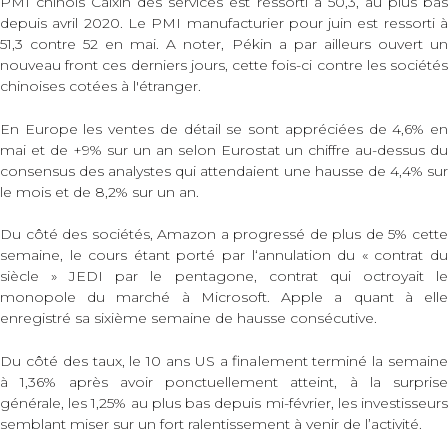
PMI chinois Caixin des services est ressorti à 50,3, au plus bas
depuis avril 2020.
Le PMI
manufacturier pour juin est ressorti 
51,3 contre 52 en mai. A noter,
Pékin a par ailleurs ouvert u
nouveau front ces derniers jours, cette fois-ci contre les sociétés
chinoises cotées à l'étranger.
En Europe les ventes de détail se sont appréciées de 4,6% en
mai et de +9% sur un an selon Eurostat un chiffre au-dessus du
consensus des analystes qui attendaient une hausse de 4,4% sur
le mois et de 8,2% sur un an.
Du côté des sociétés, Amazon a progressé de plus de 5% cette
semaine, le cours étant porté par l‘annulation du « contrat du
siècle » JEDI par le pentagone, contrat qui octroyait le
monopole du marché à Microsoft. Apple a quant à elle
enregistré sa sixième semaine de hausse consécutive.
Du côté des taux, le 10 ans US a finalement terminé la semaine
à 1,36% après avoir ponctuellement atteint, à la surprise
générale, les 1,25% au plus bas depuis mi-février, les investisseurs
semblant miser sur un fort ralentissement à venir de l’activité.